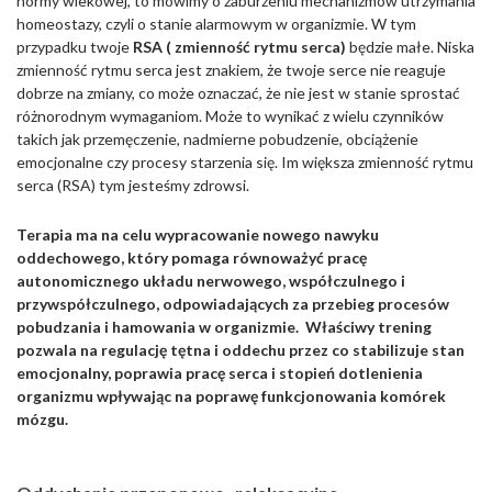
normy wiekowej, to mówimy o zaburzeniu mechanizmów utrzymania
homeostazy, czyli o stanie alarmowym w organizmie. W tym
przypadku twoje
RSA ( zmienność rytmu serca)
będzie małe. Niska
zmienność rytmu serca jest znakiem, że twoje serce nie reaguje
dobrze na zmiany, co może oznaczać, że nie jest w stanie sprostać
różnorodnym wymaganiom. Może to wynikać z wielu czynników
takich jak przemęczenie, nadmierne pobudzenie, obciążenie
emocjonalne czy procesy starzenia się. Im większa zmienność rytmu
serca (RSA) tym jesteśmy zdrowsi.
Terapia ma na celu wypracowanie nowego nawyku
oddechowego, który pomaga równoważyć pracę
autonomicznego układu nerwowego, współczulnego i
przywspółczulnego, odpowiadających za przebieg procesów
pobudzania i hamowania w organizmie. Właściwy trening
pozwala na regulację tętna i oddechu przez co stabilizuje stan
emocjonalny, poprawia pracę serca i stopień dotlenienia
organizmu wpływając na poprawę funkcjonowania komórek
mózgu.