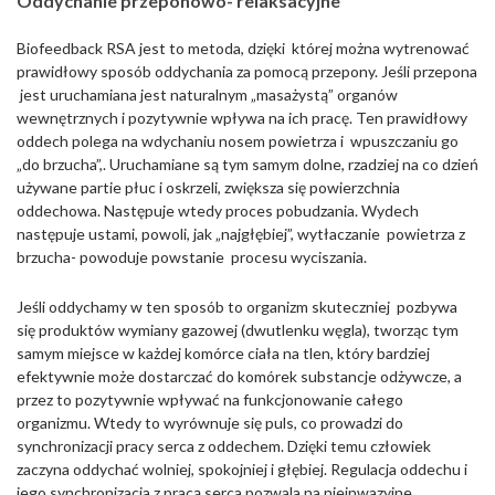
Oddychanie przeponowo- relaksacyjne
Biofeedback RSA jest to metoda, dzięki której można wytrenować
prawidłowy sposób oddychania za pomocą przepony. Jeśli przepona
jest uruchamiana jest naturalnym „masażystą” organów
wewnętrznych i pozytywnie wpływa na ich pracę. Ten prawidłowy
oddech polega na wdychaniu nosem powietrza i wpuszczaniu go
„do brzucha”,. Uruchamiane są tym samym dolne, rzadziej na co dzień
używane partie płuc i oskrzeli, zwiększa się powierzchnia
oddechowa. Następuje wtedy proces pobudzania. Wydech
następuje ustami, powoli, jak „najgłębiej”, wytłaczanie powietrza z
brzucha- powoduje powstanie procesu wyciszania.
Jeśli oddychamy w ten sposób to organizm skuteczniej pozbywa
się produktów wymiany gazowej (dwutlenku węgla), tworząc tym
samym miejsce w każdej komórce ciała na tlen, który bardziej
efektywnie może dostarczać do komórek substancje odżywcze, a
przez to pozytywnie wpływać na funkcjonowanie całego
organizmu. Wtedy to wyrównuje się puls, co prowadzi do
synchronizacji pracy serca z oddechem. Dzięki temu człowiek
zaczyna oddychać wolniej, spokojniej i głębiej. Regulacja oddechu i
jego synchronizacja z pracą serca pozwala na nieinwazyjne